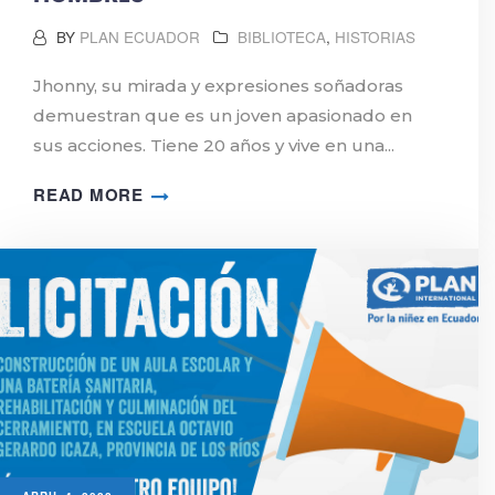
BY
PLAN ECUADOR
BIBLIOTECA
,
HISTORIAS
Jhonny, su mirada y expresiones soñadoras
demuestran que es un joven apasionado en
sus acciones. Tiene 20 años y vive en una...
READ MORE