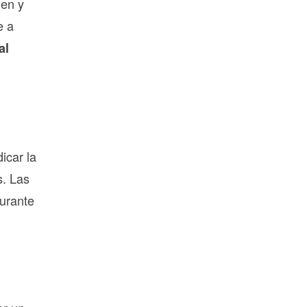
uen y
e a
al
icar la
s. Las
urante