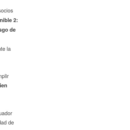
socios
nible 2:
sgo de
te la
plir
ien
cuador
dad de