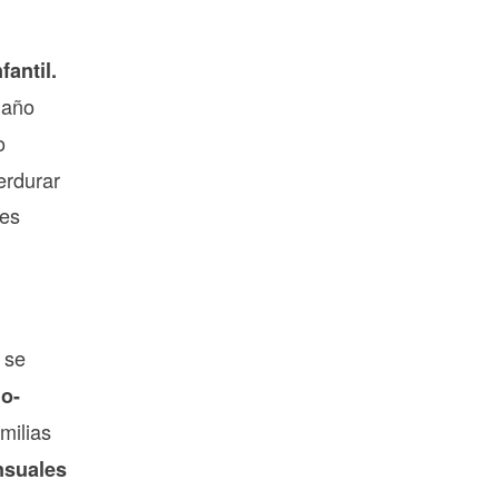
antil.
 año
o
erdurar
des
 se
no-
milias
nsuales