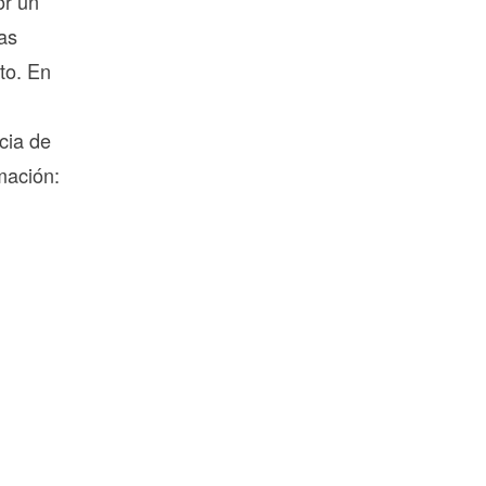
or un
as
to. En
cia de
mación: