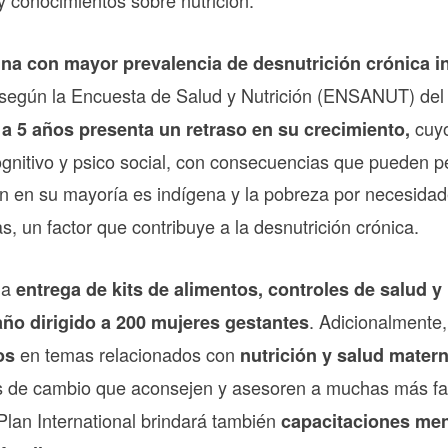
y conocimientos sobre nutrición.
na con mayor prevalencia de desnutrición crónica inf
 según la Encuesta de Salud y Nutrición (ENSANUT) del
cuy
 a 5 años presenta un retraso en su crecimiento,
ognitivo y psico social, con consecuencias que pueden p
ión en su mayoría es indígena y la pobreza por necesida
s, un factor que contribuye a la desnutrición crónica.
la
entrega de kits de alimentos, controles de salud y
. Adicionalmente,
 año dirigido a 200 mujeres gestantes
en temas relacionados con
ios
nutrición y salud mater
tes de cambio que aconsejen y asesoren a muchas más fa
Plan International brindará también
capacitaciones me