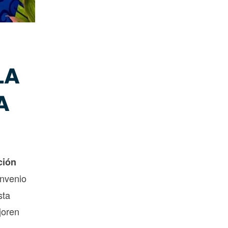
LA
A
ción
onvenio
sta
joren