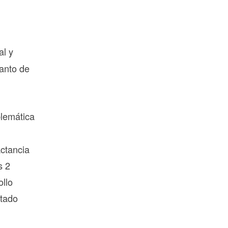
al y
tanto de
blemática
actancia
s 2
ollo
itado