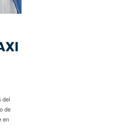
AXI
s del
no de
e en