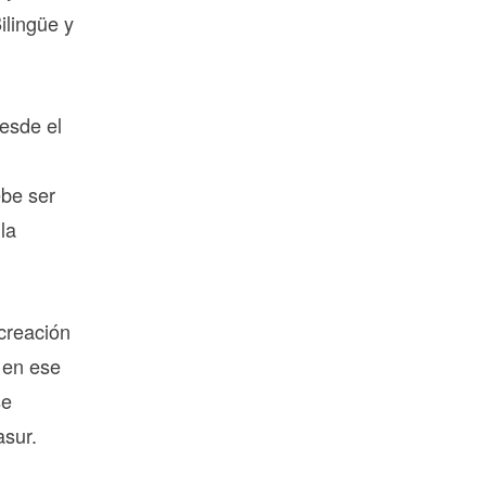
ilingüe y
esde el
ebe ser
la
creación
, en ese
se
asur.