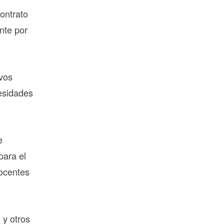
ontrato
nte por
vos
cesidades
e
para el
docentes
 y otros