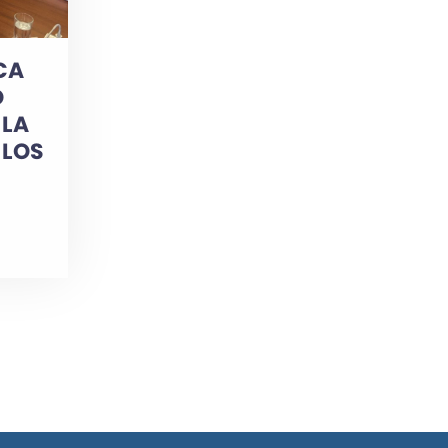
CA
O
 LA
 LOS