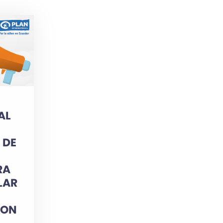
AL
 DE
RA
LAR
CON