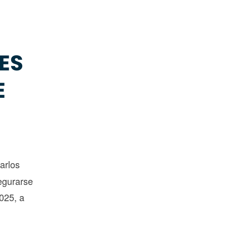
ES
E
arlos
segurarse
025, a