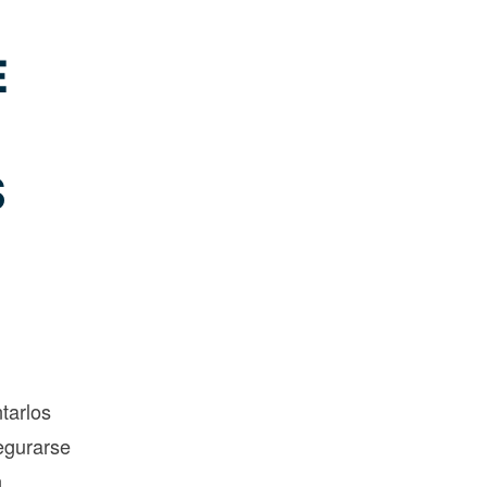
E
S
tarlos
segurarse
n