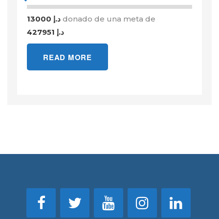
13000 د.إ
donado de una meta de
427951 د.إ
READ MORE