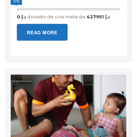
0%
0 د.إ
donado de una meta de
427951 د.إ
READ MORE